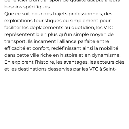
besoins spécifiques.
Que ce soit pour des trajets professionnels, des
explorations touristiques ou simplement pour
faciliter les déplacements au quotidien, les VTC
représentent bien plus qu’un simple moyen de
transport. Ils incarnent l’alliance parfaite entre
efficacité et confort, redéfinissant ainsi la mobilité
dans cette ville riche en histoire et en dynamisme.
En explorant l’histoire, les avantages, les acteurs clés
et les destinations desservies par les VTC à Saint-
Germain-en-Laye, cet article vise à guider les
utilisateurs vers un choix éclairé et à leur offrir une
expérience de déplacement sans pareille dans
cette ville emblématique de la région Île-de-France.
Maintenant que vous avez exploré l’univers des VTC
à Saint-Germain-en-Laye et découvert les multiples
avantages qu’ils offrent, il est temps de passer à
l’action pour profiter pleinement de ces services.